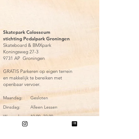
Skatepark Colosseum
stichting Pedalpark Groningen
Skateboard & BMXpark
Koningsweg 27-3
9731 AP
Groningen
GRATIS Parkeren op eigen terrein
en makkelijk te bereiken met
openbaar vervoer.
Maandag:
Gesloten
Dinsdag:
Alleen Lessen
Woensdag:
19.00- 22.00
Donderdag:
19.30 - 22.00
(na 20.00 18+)
Vrijdag:
19.00 - 22.00