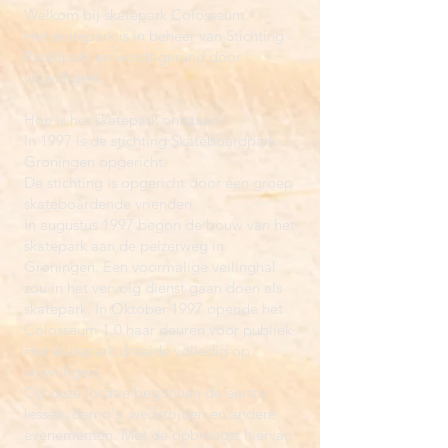
Welkom bij skatepark Colosseum.
Het skatepark is in beheer van Stichting
Pedalpark en wordt gerund door
vrijwilligers.
Hoe is het skatepark ontstaan?
In 1997 is de stichting Skateboardpark
Groningen opgericht.
De stichting is opgericht door een groep
skateboardende vrienden.
In augustus 1997 begon de bouw van het
skatepark aan de peizerweg in
Groningen. Een voormalige veilinghal
zou in het vervolg dienst gaan doen als
skatepark. In Oktober 1997 opende het
Colosseum 1.0 haar deuren voor publiek.
Het skatepark draaide volledig op
vrijwilligers.
Op deze locatie begonnen de eerste
lessen, demo's, wedstrijden en andere
evenementen. Met de opbrengst hiervan