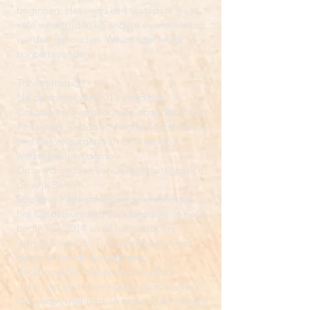
beginnen. Het werd een skatepark waar
vele wedstrijden en andere evenementen
werden gehouden. Waaronder leuke
concertavonden.
Travertijnstraat
Na de zomer van 2013 werd het
Colosseum overgenomen door Stichting
Pedalpark. Deze stichting hield zich bezig
met het verzorgen van Bmx lessen,
wedstrijden en demo's.
Dit werd gedaan vanuit een buitenpark in
de wijk Beijum.
Stichting Pedalpark zorgde ervoor dat
het Colosseum kon voortbestaan. In het
begin van 2014 werd het skatepark
verhuisd naar de Travertijnstraat in het
gebouw van de Broedplaats
Backbone050. Het skatepark werd
gebouwd in de twee oude gymzalen en
het oude zwembad. In maart 2014 gingen