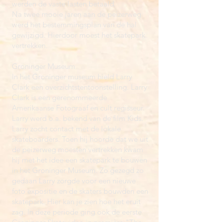
werden de vaste lasten betaald.
Na twee mooie jaren aan de peizerweg
werd het bestemmingsplan van de hal
gewijzigd. Hierdoor moest het skatepark
vertrekken.
Groninger Museum
In het Groninger museum hield Larry
Clark een overzichtstentoonstelling. Larry
Clark is een gerenommeerde
Amerikaanse Fotograaf en cult regisseur.
Larry werd o.a. bekend van de film Kids.
Larry zocht contact met de lokale
skateboarders. Toen hij hoorde dat we uit
de peizerweg moesten vertrekken kwam
hij met het idee een skatepark te bouwen
in het Groninger Museum. Zo gezegd zo
gedaan Larry zorgde voor een nieuwe
foto expositie en de skaters bouwden een
skatepark.
Hier
kan je zien hoe het eruit
zag. In deze periode ging ook de eerste