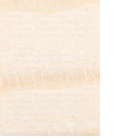
de deuren open voor bezoek.
Ook op deze locatie werden vele lessen
gegeven, wedstrijden en evenementen
verzorgd. Eind 2022 zou het huurcontract
hier aflopen. Begin 2022 startte daarom
de zoektocht naar een nieuwe locatie.
Koningsweg
In de loop van 2022 werd het
huurcontract getekend van een loods aan
de Koningsweg. Het was aan de kleine
kant maar er was geen alternatief. Na een
aantal maanden was de locatie gereed
gemaakt om te bouwen en de materialen
verhuisd. De bouw zou dus kunnen
startten. Op dat moment bleek de
grotere loods ernaast vrij te komen. Na
wat overleg en slapeloze nachten is het
besluit genomen om alles te verhuizen
naar deze loods. Begin 2023 is de
opbouw van het skatepark gestart. In