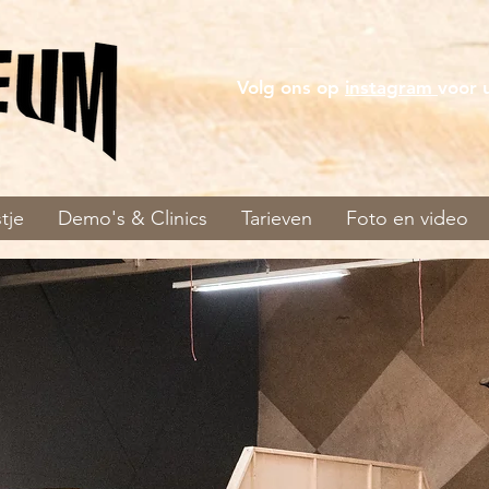
Volg ons op
instagram
voor 
tje
Demo's & Clinics
Tarieven
Foto en video