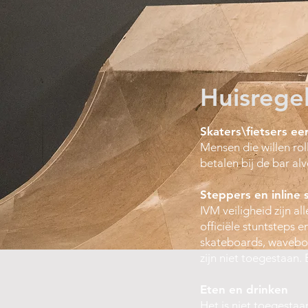
Huisrege
Skaters\fietsers ee
Mensen die willen rol
betalen bij de bar al
Steppers en inline 
IVM veiligheid zijn al
officiële stuntsteps e
skateboards, waveboar
zijn niet toegestaan.
Eten en drinken
Het is niet toegestaa