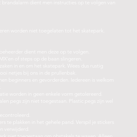
t brandalarm dient men instructies op te volgen van
ren worden niet toegelaten tot het skatepark.
e beheerder dient men deze op te volgen.
X’en of steps op de baan slingeren.
zaken in en om het skatepark. Wees dus rustig
ooi netjes bij ons in de prullenbak.
men beginners en gevorderden. Iedereen is welkom
.
natie worden in geen enkele vorm getolereerd.
en pegs zijn niet toegestaan. Plastic pegs zijn wel
gecontroleerd.
rs te plakken in het gehele pand. Verspil je stickers
n verwijderd.
park niet toegestaan om obstakels te waxen. Alleen