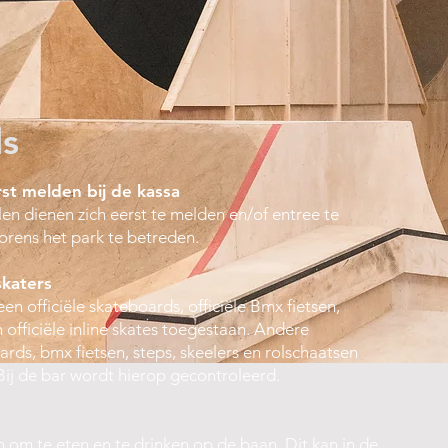
ls
rst melden bij de kassa
len dienen zich eerst te melden en/of entree te
vorens het park te betreden.
skaters
leen officiële skateboards, officiële Bmx fietsen,
n officiële inline skates toegestaan. Andere
ds, bmx fietsen, steps, skeelers en rolschaatsen
 Bij de bar wordt hierop gecontroleerd.
n om te eten en te drinken op de baan. Dit kan in de