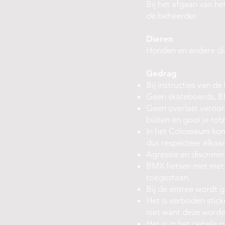
Bij het afgaan van he
de beheerder.
Dieren
Honden en andere die
Gedrag
Bij instructies van d
Geen skateboards, BM
Geen overlast veroor
buiten en gooi je rotz
In het Colosseum ko
dus respecteer elkaar
Agressie en discrimi
BMX fietsen met metal
toegestaan.
Bij de entree wordt 
Het is verboden sticke
niet want deze worde
Het is in het gehele 