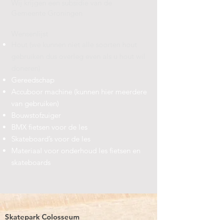
Wij krijgen een subsidie van de
Gemeente Groningen
Wensenlijst
Hout (we kunnen niet alle soorten hout
gebruiken dus overleg even als u hout wil
doneren)
Gereedschap
Accuboor machine (kunnen hier meerdere
van gebruiken)
Bouwstofzuiger
BMX fietsen voor de les
Skateboard’s voor de les
Materiaal voor onderhoud les fietsen en
skateboards
Skatepark Colosseum