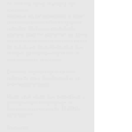
Als Stichting zijn wij afhankelijk van
sponsoring.
Aangezien wij het grotendeels op eigen
kracht doen kunnen wij alle hulp goed
gebruiken. Dit kan op verschillende
manieren zoals het gooien van een kleine
donatie in onze donatie pot (staat bij ons
op de bar), een financiële bijdrage over
te maken op onze rekening of iets uit
onze wensenlijst te doneren.
Eventueel is sponsoring in ruil voor
reclame bij ons in het skatepark en op
onze website mogelijk.
Mocht u hier vragen over hebben kunt u
ons mailen op
info@colosseum.nl
Ons rekeningnummer is NL 15 ABNA
0616 8555 91
Sponsoren: