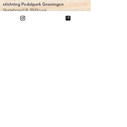
stichting Pedalpark Groningen
Skateboard & BMXpark
Koningsweg 27-3
9731 AP
Groningen
GRATIS Parkeren op eigen terrein
en makkelijk te bereiken met
openbaar vervoer.
Maandag:
Gesloten
Dinsdag:
Alleen Lessen
Woensdag:
19.00- 22.00
Donderdag:
19.30 - 22.00
(na 20.00 18+)
Vrijdag:
19.00 - 22.00
Zaterdag:
14.00 - 18.00
Zondag:
14.00 - 18.00
Mail
info@colosseum.nl